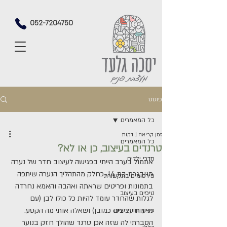
052-7204750
פוסט
כל המאמרים
זמן קריאה 1 דקות
כל המאמרים
טרנדים בעיצוב, כן או לא?
חדרי ילדים
אתמול בערב הייתי בפגישה לעיצוב חדר של נערה 
מתבגרת בת 14. כחלק מהתהליך הנערה שיתפה 
פירסומים בתקשורת
בתמונות ופריטים שראתה ואהבה והאמא נחרדה 
טיפים בעיצוב
לגלות שהחדר עומד להיות כל כולו לבן (עם 
נגיעות עציצים כמובן) ושאלה אותי מה הקטע.
עיצוב חדרי שינה
הסברתי לה שזה אכן טרנד שהולך חזק בנוער 