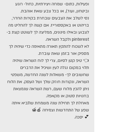
ופעילות, כתום- שמחה ויצירתיות, כחול- רוגע 
וביטחון, ועוד), או בכל צבע שאת אוהבת.
נסי לשלב את הצבעים שבחרת בקירות החדר, 
בריהוט או באקססורייז. אם קשה לך להחליט מה 
לצבוע ובאילו מינונים, ממליצה לך לשוטט קצת ב-
pinterest ולקבל השראה. 
לא לשכוח להתקין תאורה מתאימה כדי שיהיה לך 
מספיק אור בזמן שאת עובדת.
👈 טיפ קטן לסיום, צרי לך לוח השראה שיהיה 
תלוי במקום נגלה לעין ושיכיל את הדברים 
שחשובים לך- משאלות לשנה החדשה, משפטי 
השראה, ונקודות חוזק שלך ושל העסק. את הלוח 
ניתן להכין מלוח שעם, רשת השראה שנמצאת 
בחנויות סטוק או מקאפה. 
מאחלת לך תחילת שנה משמחת שתביא איתה 
שפע של התחדשות וצמיחה 🍎🍯
💕 יסכה.