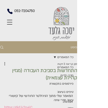
052-7204750
פוסט
כל המאמרים
זמן קריאה 2 דקות
כל המאמרים
התחדשות בסביבת העבודה (מגזין
חדרי ילדים
קהילת עצמאית)
פירסומים בתקשורת
טיפים בעיצוב
המאמר שלי מתוך הניוזלטר החודשי של קישורי 
עיצוב חדרי שינה
אמהות:
https://did.li/7p4lC