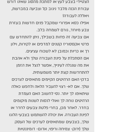
הצטיידי בצבע לעץ או למתכת מהסוג שאינו דורש 
עבודת הכנה מלבד ניגוב קל וצביעה במברשת, 
ויאללה לעבודה! 
אפילו כסא אפרורי שמקבל פנים חדשות בעזרת 
צבע מיוחד, גורם לשמחה בלב. 
אם צביעה זה פחות בשבילך, ניתן להתחדש עם 
פרטי אקססוריז קטנים למדפים או לקירות, וילון 
רך או כריות וכמובן לא לשכוח עציצים.
אם הסתכלת על פינת העבודה שלך ולא אהבת 
את מה שנגלה לעינייך, אפשר לנצל את הזמן 
להתחדשות קצת יותר משמעותית. 
בדקי האם הרהיטים הקיימים מתאימים לצרכים 
שלך. אם לא- רצוי להעביר הלאה ולחפש כאלה 
שיתאימו לך יותר. נסי לחשוב האם העמדת 
הרהיטים נוחה לך ואולי לנסות לשנות מיקומים 
בחדר. לאחר מכן, בחרי פלטת צבעים לחדר או 
לפינת העבודה. את יכולה להשתמש בצבעי הלוגו 
שלך, בצבעים שמתאימים לערכים של העסק 
שלך (ירוק- צמיחה וריפוי, אדום- דומיננטיות 